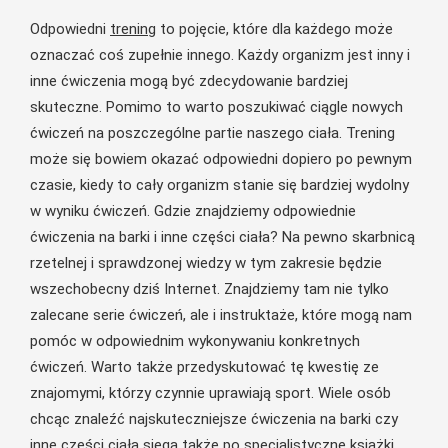
Odpowiedni
trening
to pojęcie, które dla każdego może
oznaczać coś zupełnie innego. Każdy organizm jest inny i
inne ćwiczenia mogą być zdecydowanie bardziej
skuteczne. Pomimo to warto poszukiwać ciągle nowych
ćwiczeń na poszczególne partie naszego ciała. Trening
może się bowiem okazać odpowiedni dopiero po pewnym
czasie, kiedy to cały organizm stanie się bardziej wydolny
w wyniku ćwiczeń. Gdzie znajdziemy odpowiednie
ćwiczenia na barki i inne części ciała? Na pewno skarbnicą
rzetelnej i sprawdzonej wiedzy w tym zakresie będzie
wszechobecny dziś Internet. Znajdziemy tam nie tylko
zalecane serie ćwiczeń, ale i instruktaże, które mogą nam
pomóc w odpowiednim wykonywaniu konkretnych
ćwiczeń. Warto także przedyskutować tę kwestię ze
znajomymi, którzy czynnie uprawiają sport. Wiele osób
chcąc znaleźć najskuteczniejsze ćwiczenia na barki czy
inne części ciała sięga także po specjalistyczne książki