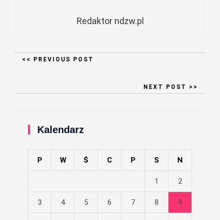
Redaktor ndzw.pl
<< PREVIOUS POST
NEXT POST >>
Kalendarz
P
W
Ś
C
P
S
N
1
2
3
4
5
6
7
8
9