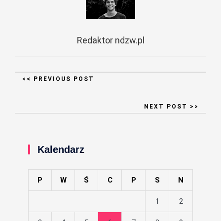
Redaktor ndzw.pl
<< PREVIOUS POST
NEXT POST >>
Kalendarz
P
W
Ś
C
P
S
N
1
2