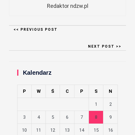
Redaktor ndzw.pl
<< PREVIOUS POST
NEXT POST >>
Kalendarz
P
W
Ś
C
P
S
N
1
2
3
4
5
6
7
8
9
10
11
12
13
14
15
16