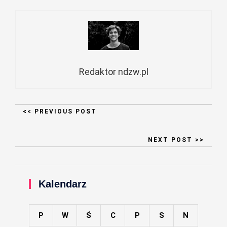
Redaktor ndzw.pl
<< PREVIOUS POST
NEXT POST >>
Kalendarz
P
W
Ś
C
P
S
N